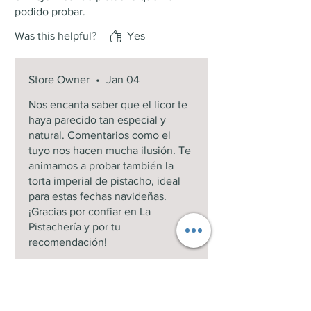
podido probar.
¿Cuánto dura una vez abierto?
Was this helpful?
Yes
Conservado en frío y bien cerrado,
puede durar varios meses sin perder
su sabor ni textura.
Store Owner
•
Jan 04
Nos encanta saber que el licor te
haya parecido tan especial y
natural. Comentarios como el
tuyo nos hacen mucha ilusión. Te
animamos a probar también la
torta imperial de pistacho, ideal
para estas fechas navideñas.
¡Gracias por confiar en La
Pistachería y por tu
recomendación!
SHOP: