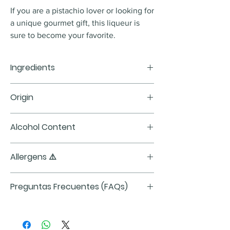
If you are a pistachio lover or looking for
a unique gourmet gift, this liqueur is
sure to become your favorite.
Ingredients
Cream
, sugar, water, alcohol,
milk
Origin
proteins
, flavorings, 4% Sicilian
pistachio paste, and food coloring E102.
Italy
Alcohol Content
17%
Allergens ⚠️
Contains:
milk and pistachios.
May
Preguntas Frecuentes (FAQs)
contain traces of other
nuts, milk,
and
dairy products
¿Cómo se debe tomar el licor de
pistacho?