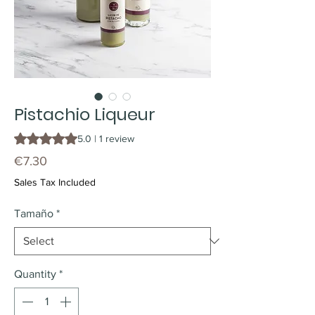
Pistachio Liqueur
Rating is 5.0 out of five stars based on 1 review
5.0 | 1 review
Price
€7.30
Sales Tax Included
Tamaño
*
Quantity
*