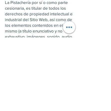
La Pistachería por sí o como parte
cesionaria, es titular de todos los
derechos de propiedad intelectual e
industrial del Sitio Web, así como de
los elementos contenidos en el
mismo (a título enunciativo y no
exhaustivo, imágenes, sonido, audio,
vídeo, software o textos, marcas o
logotipos, combinaciones de colores,
estructura y diseño, selección de
materiales usados, programas de
ordenador necesarios para su
funcionamiento, acceso y uso, etc.).
Serán, por consiguiente, obras
protegidas como propiedad
intelectual por el ordenamiento
jurídico español, siéndoles aplicables
tanto la normativa española y
comunitaria en este campo, como los
tratados internacionales relativos a la