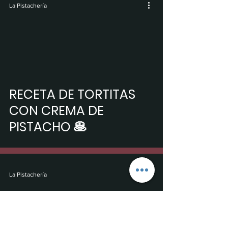
La Pistachería
video
RECETA DE TORTITAS
CON CREMA DE
PISTACHO 🥞
La Pistachería