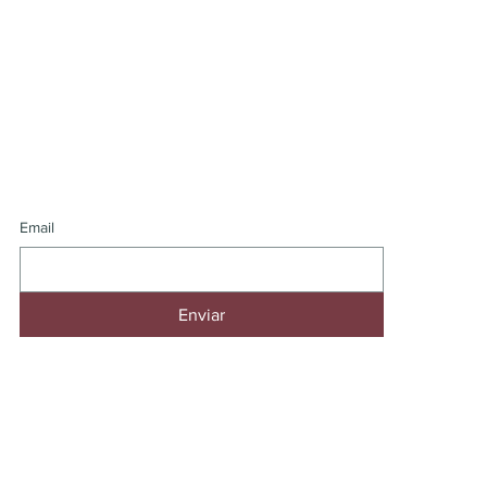
SUSCRÍBETE A MI NEWSLETTER
Email
Enviar
rnacionales por
WhatsApp